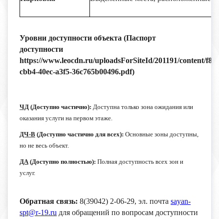
Уровни доступности объекта (Паспорт
доступности
https://www.leocdn.ru/uploadsForSiteId/201191/content/f85
cbb4-40ec-a3f5-36c765b00496.pdf)
ЧД
(Доступно частично):
Доступна только зона ожидания или
оказания услуги на первом этаже.
ДЧ-В
(Доступно частично для всех):
Основные зоны доступны,
но не весь объект.
ДА
(Доступно полностью):
Полная доступность всех зон и
услуг.
Обратная связь:
8(39042) 2-06-29, эл. почта
sayan-
spt@r-19.ru
для обращений по вопросам доступности