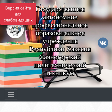
Государственное
Версия сайта
для
автономное
слабовидящих
профессиональное
образовательное
учреждение
Республики Хакасия
Саяногорский
политехнический
техникум