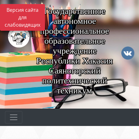
Государственное
Версия сайта
для
автономное
слабовидящих
профессиональное
образовательное
учреждение
Республики Хакасия
Саяногорский
политехнический
техникум