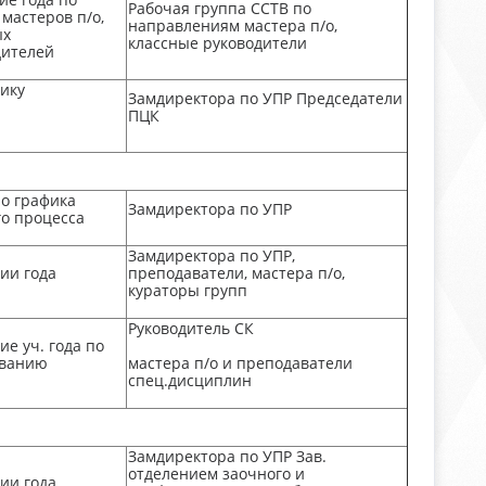
Рабочая группа ССТВ по
мастеров п/о,
направлениям мастера п/о,
ых
классные руководители
дителей
ику
Замдиректора по УПР Председатели
ПЦК
но графика
Замдиректора по УПР
го процесса
Замдиректора по УПР,
ии года
преподаватели, мастера п/о,
кураторы групп
Руководитель СК
ие уч. года по
ованию
мастера п/о и преподаватели
спец.дисциплин
Замдиректора по УПР Зав.
отделением заочного и
ии года