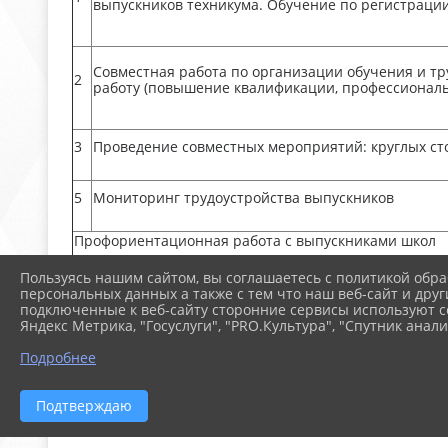
выпускников техникума. Обучение по регистрации
Совместная работа по организации обучения и т
2
работу (повышение квалификации, профессиональ
3
Проведение совместных мероприятий: круглых сто
5
Мониторинг трудоустройства выпускников
Профориентационная работа с выпускниками школ
Пользуясь нашим сайтом, вы соглашаетесь с политикой обра
1
Подготовка рекламных и презентационных матери
персональных данных а также с тем что наш веб-сайт и друг
подключенные к веб-сайту сторонние сервисы используют co
Яндекс Метрика, "Госуслуги", "PRO.Культура", "Спутник анали
2
Организация и проведение профориентационных
Подробнее
Организация и проведение профессиональных проб
мероприятий
Подтверждаю