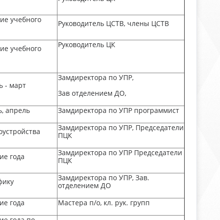
ие учебного
Руководитель ЦСТВ, члены ЦСТВ
Руководитель ЦК
ие учебного
Замдиректора по УПР,
 - март
Зав отделением ДО,
, апрель
Замдиректора по УПР программист
Замдиректора по УПР, Председатели
оустройства
ПЦК
Замдиректора по УПР Председатели
ие года
ПЦК
Замдиректора по УПР, Зав.
фику
отделением ДО
ие года
Мастера п/о, кл. рук. групп
ие года по