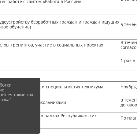
 и работе с сайтом «Работа в России»
рудоустройству безработных граждан и граждан ищущих
в течен
ное обучение)
В течен
лов, тренингов, участие в социальных проектах
соглас
1 раз в
ботки
алов о профессиях и специальностях техникума.
Ноябрь,
ие
okies такие как
тика".
в течен
 мероприятий со школьниками
догово
, мастер классов в рамках Республиканских
По пла