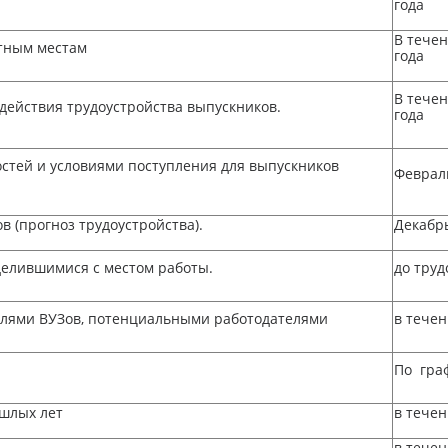
года
В течен
нтным местам
года
В течен
одействия трудоустройства выпускников.
года
стей и условиями поступления для выпускников
Февраль
 (прогноз трудоустройства).
Декабрь
делившимися с местом работы.
до труд
елями ВУЗов, потенциальными работодателями
в течен
По гра
шлых лет
в течен
в течен