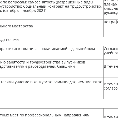
х по вопросам: самозанятость (разрешенные виды
планам 
оустройство; Социальный контракт на трудоустройство,
классн
. (октябрь – ноябрь 2021)
руково
по граф
льного мастерства
одателями
практики) в том числе оплачиваемой с дальнейшим
Соглас
учебно
ю занятости и трудоустройства выпускников
редставителями работодателей, бывшими
В течен
елями участие в конкурсах, олимпиадах, чемпионатах.
В течен
соглас
антных мест по профессиональным направлениям
В течен