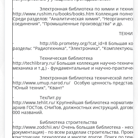
· Электронная библиотека по химии и технике
http://www.rushim.ru/books/books.htm Коллекция полноте
Среди разделов: "Аналитическая химия", "Неорганическа
соединения", "Промышленные производства" и др.
ТЕХНИК
· http://lib.prometey.org/?cat_id=8 Большая колле
разделы: "Радиотехника", "Электроника", "Комплектующие
· Техническая библиотека
http://techlibrary.ru/ Большая коллекция научно-техниче
механика и т.д.) - фундаментальные и научно-практическ
· Электронная библиотека технической литера
http://www.umup.narod.ru/ Особую ценность представля
"Юный техник", "Квант"
· ТехЛит.ру
http://www.tehlit.ru/ Крупнейшая библиотека нормативн
архив ГОСТов, СНиПов, должностных инструкций, договоро
000 названий.
· Библиотека строительства
http://www.zodchii.ws/ Очень большая библиотека - неско
документация) - по всем разделам строительства. Проект
конструкции, технологии и многое другое. Поиск по тема