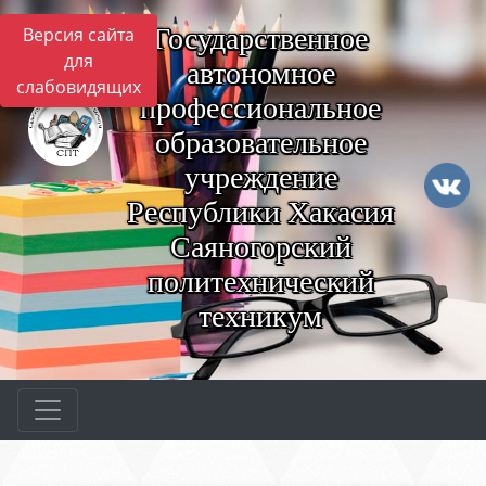
Государственное
Версия сайта
для
автономное
слабовидящих
профессиональное
образовательное
учреждение
Республики Хакасия
Саяногорский
политехнический
техникум