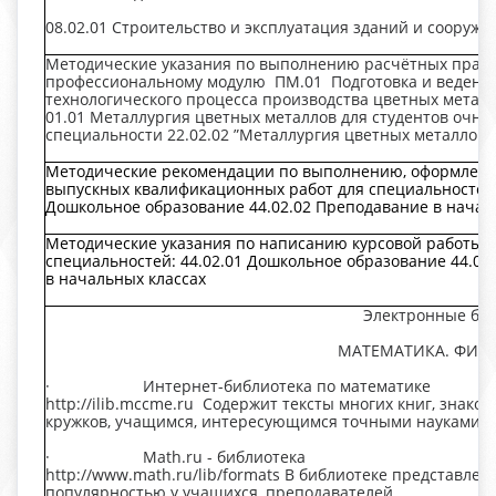
08.02.01 Строительство и эксплуатация зданий и сооруже
Методические указания по выполнению расчётных практ
профессиональному модулю ПМ.01 Подготовка и ведени
технологического процесса производства цветных метал
01.01 Металлургия цветных металлов для студентов очн
специальности 22.02.02 ”Металлургия цветных металлов”
Методические рекомендации по выполнению, оформлен
выпускных квалификационных работ для специальностей:
Дошкольное образование 44.02.02 Преподавание в начал
Методические указания по написанию курсовой работы 
специальностей: 44.02.01 Дошкольное образование 44.02
в начальных классах
Электронные би
МАТЕМАТИКА. ФИЗ
· Интернет-библиотека по математике
http://ilib.mccme.ru Содержит тексты многих книг, знак
кружков, учащимся, интересующимся точными науками.
· Math.ru - библиотека
http://www.math.ru/lib/formats В библиотеке представле
популярностью у учащихся, преподавателей.