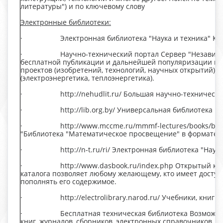
литературы") и по ключевому слову
Электронные библиотеки:
· Электронная библиотека "Наука и техника" Книги
· Научно-технический портал Сервер "Независимый
бесплатной публикации и дальнейшей популяризации на
проектов (изобретений, технологий, научных открытий), 
(электроэнергетика, теплоэнергетика).
· http://nehudlit.ru/ Большая научно-техническая
· http://lib.org.by/ Универсальная библиотека нау
· http://www.mccme.ru/mmmf-lectures/books/books/
"Библиотека "Математическое просвещение" в формате p
· http://n-t.ru/ri/ Электронная библиотека "Наука 
· http://www.dasbook.ru/index.php Открытый книжн
каталога позволяет любому желающему, кто имеет доступ 
пополнять его содержимое.
· http://electrolibrary.narod.ru/ Учебники, книги и
· Бесплатная техническая библиотека Возможность 
книг, журналов, сборников, электронных справочников