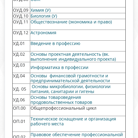
ОУД.09
Химия
(У)
ОУД.10
Биология
(У)
ОУД.11
Обществознание (экономика и право)
ОУД.12
Астрономия
УД.01
Введение в профессию
УД.02
Основы проектная деятельность (вк.
выполнение индивидуального проекта)
УД.03
Информатика в профессии
УД.04
Основы финансовой грамотности и
предпринимательской деятельности
Основы микробиологии, физиологии
УД. 05
питания, санитарии и гигены
Основы товароведения
УД.06
продовольственных товаров
ОП.00
Общепрофессиональный цикл
Техническое оснащение и организация
ОП.01
рабочего места
Правовое обеспечение профессиональной
ОП.02