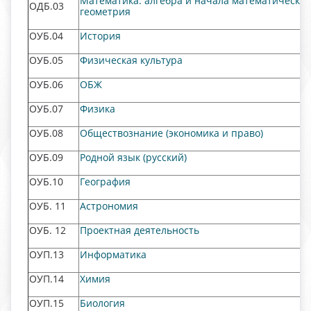
Математика: алгебра и начала математическог
ОДБ.03
геометрия
ОУБ.04
История
ОУБ.05
Физическая культура
ОУБ.06
ОБЖ
ОУБ.07
Физика
ОУБ.08
Обществознание (экономика и право)
ОУБ.09
Родной язык (русский)
ОУБ.10
География
ОУБ. 11
Астрономия
ОУБ. 12
Проектная деятельность
ОУП.13
Информатика
ОУП.14
Химия
ОУП.15
Биология