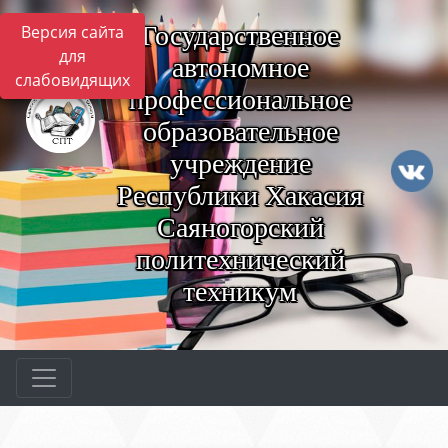
Государственное
Версия сайта
для
автономное
слабовидящих
профессиональное
образовательное
учреждение
Республики Хакасия
Саяногорский
политехнический
техникум