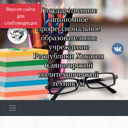
Государственное
Версия сайта
для
автономное
слабовидящих
профессиональное
образовательное
учреждение
Республики Хакасия
Саяногорский
политехнический
техникум